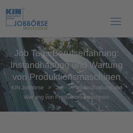
Job Tags Berufserfahrung:
Instandhaltung und Wartung
von Produktionsmaschinen
KIN Jobbörse
>
Job
>
Instandhaltung und
Wartung von Produktionsmaschinen