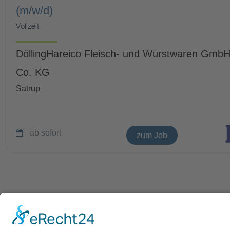
(m/w/d)
Vollzeit
DöllingHareico Fleisch- und Wurstwaren Gmb
Co. KG
Satrup
ab sofort
zum Job