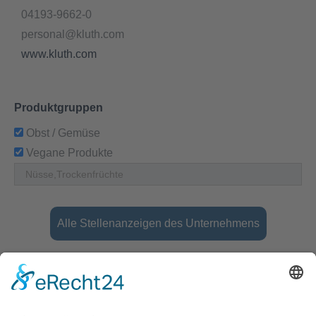
04193-9662-0
personal@kluth.com
www.kluth.com
Produktgruppen
Obst / Gemüse
Vegane Produkte
Alle Stellenanzeigen des Unternehmens