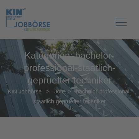
Kategorien:
bachelor-
professional-staatlich-
gepruefter-techniker
KIN Jobbörse
>
Job
>
bachelor-professional-
staatlich-gepruefter-techniker