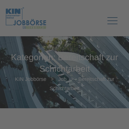
Kategorien:
Bereitschaft zur
Schichtarbeit
KIN Jobbörse
>
Job
>
Bereitschaft zur
Schichtarbeit