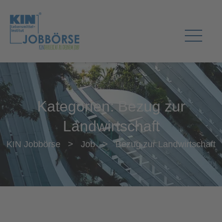
Kategorien:
Bezug zur
Landwirtschaft
KIN Jobbörse
>
Job
>
Bezug zur Landwirtschaft