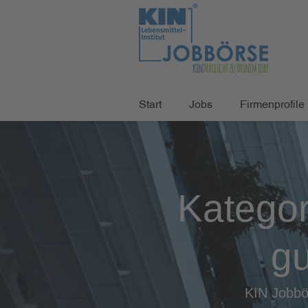
Start
Jobs
Firmenprofile
Kategor
g
KIN Jobbö