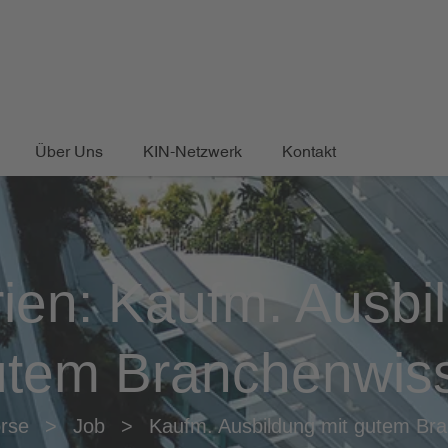
Über Uns
KIN-Netzwerk
Kontakt
ien:
Kaufm. Ausbi
utem Branchenwis
rse
>
Job
>
Kaufm. Ausbildung mit gutem Br