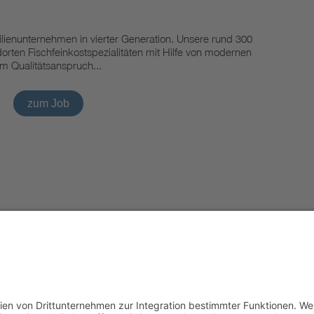
ilienunternehmen in vierter Generation. Unsere rund 300
dorten Fischfeinkostspezialitäten mit Hilfe von modernen
m Qualitätsanspruch...
zum Job
Impressu
Powered by