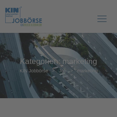
Kategorien:
marketing
KIN Jobbörse
>
Job
>
marketing