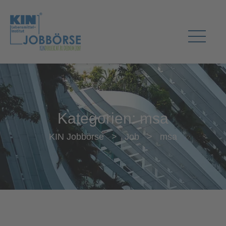
Kategorien:
msa
KIN Jobbörse
>
Job
>
msa