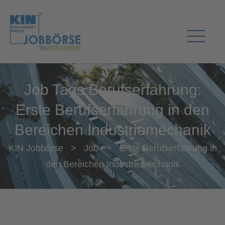
Job Tags Berufserfahrung:
Erste Berufserfahrung in den
Bereichen Industriemechanik
KIN Jobbörse
>
Job
>
Erste Berufserfahrung in
den Bereichen Industriemechanik