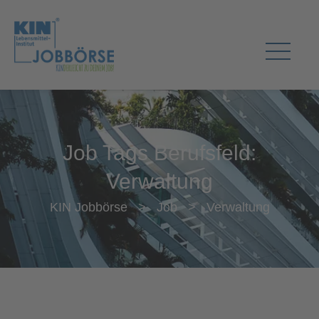
Job Tags Berufsfeld:
Verwaltung
KIN Jobbörse
>
Job
>
Verwaltung