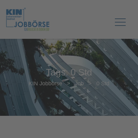
Tags:
0 Std
KIN Jobbörse
>
Job
>
0 Std