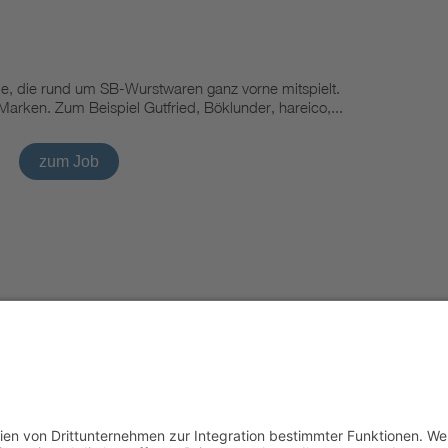
pe, die rund um SB-Wurstwaren ganz vorne mitspielt.
arken. Zum Beispiel Gutfried, Böklunder, hareico,...
zum Job
Impressu
Powered by