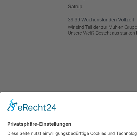
Satrup
39
39 Wochenstunden
Vollzeit
Wir sind Teil der zur Mühlen Grup
Unsere Welt? Besteht aus starken M