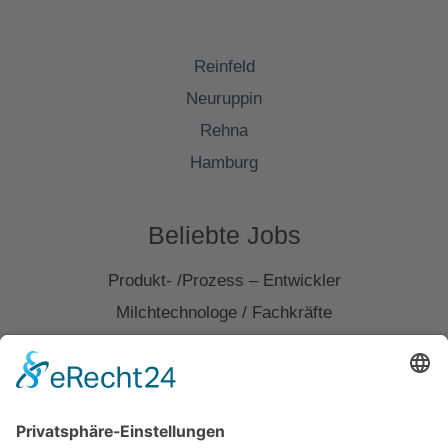
Reinfeld
Neuruppin
Rehna
Hamburg
Beliebte Jobs
Produkt- /Prozess – Entwickler
Milchtechnologe / Fachkräfte
Mitarbeiter Produktentwicklung
Assitenz Qualitätssicherung
Mitarbeiter Qualitätsmanagement